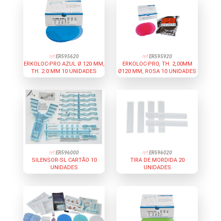
ref:
ER595620
ref:
ER595920
ERKOLOC-PRO AZUL Ø 120 MM,
ERKOLOC-PRO, TH. 2,00MM
TH. 2.0 MM 10 UNIDADES
Ø120 MM, ROSA 10 UNIDADES
ref:
ER596000
ref:
ER596020
SILENSOR-SL CARTÃO 10
TIRA DE MORDIDA 20
UNIDADES
UNIDADES