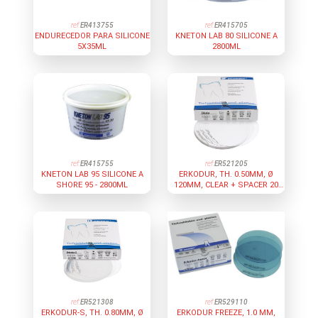
ref:
ER413755
ref:
ER415705
ENDURECEDOR PARA SILICONE
KNETON LAB 80 SILICONE A
5X35ML
2800ML
ref:
ER415755
ref:
ER521205
KNETON LAB 95 SILICONE A
ERKODUR, TH. 0.50MM, Ø
SHORE 95 - 2800ML
120MM, CLEAR + SPACER 20
UNIDADES
ref:
ER521308
ref:
ER529110
ERKODUR-S, TH. 0.80MM, Ø
ERKODUR FREEZE, 1.0 MM,