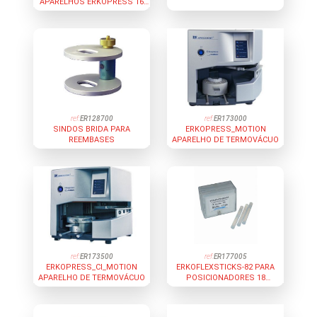
APARELHOS ERKOPRESS 16
UNIDADES
ref:
ER128700
ref:
ER173000
SINDOS BRIDA PARA
ERKOPRESS_MOTION
REEMBASES
APARELHO DE TERMOVÁCUO
ref:
ER173500
ref:
ER177005
ERKOPRESS_CI_MOTION
ERKOFLEXSTICKS-82 PARA
APARELHO DE TERMOVÁCUO
POSICIONADORES 18
UNIDADES