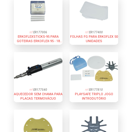
ref:
ER177006
ref:
ER177400
ERKOFLEXSTICKS-95 PARA
FOLHAS FG PARA ERKOFLEX 50
GOTEIRAS ERKOFLEX-95 - 18
UNIDADES
UNIDADES
ref:
ER177540
ref:
ER177810
AQUECEDOR SEM CHAMA PARA
PLAYSAFE TRIPLO JOGO
PLACAS TERMOVÁCUO
INTRODUTÓRIO