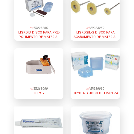
ref:
ER223205
ref:
ER223250
LISKOID DISCO PARA PRÉ-
LISKOSIL-S DISCO PARA
POLIMENTO DE MATERIAL
ACABAMENTO DE MATERIAL
TERMOVÁCUO SOFT - 6
JOGO SORTIDO 3 UNIDADES +
UNIDADES
3 MANDRIL
ref:
ER263000
ref:
ER280030
TOPSY
OXYDENS JOGO DE LIMPEZA