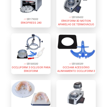
ref:
ER188400
ref:
ER179000
ERKOFORM-3D MOTION
ERKOPRESS 240
APARELHO DE TERMOVÁCUO
ref:
ER188580
ref:
ER188589
OCCLUFORM 3 OCLUSOR PARA
OCC3-AM ACESSÓRIO
ERKOFORM
ALINHAMENTO OCCLUFORM-3