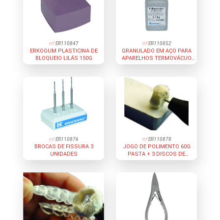
ref:
ER110847
ref:
ER110852
ERKOGUM PLASTICINA DE
GRANULADO EM AÇO PARA
BLOQUEIO LILÁS 150G
APARELHOS TERMOVÁCUO
1,3KG
ref:
ER110876
ref:
ER110878
BROCAS DE FISSURA 3
JOGO DE POLIMENTO 60G
UNIDADES
PASTA + 3 DISCOS DE
POLIMENTO