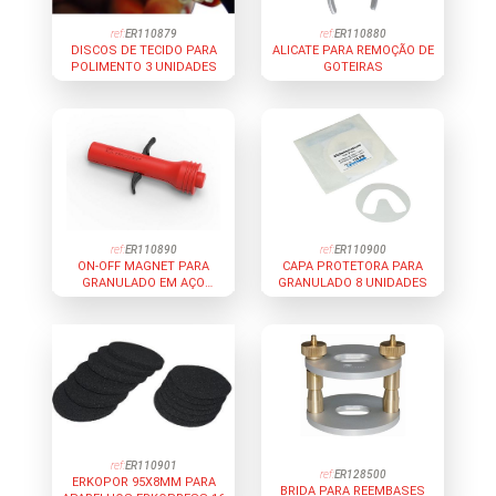
ref:
ER110879
ref:
ER110880
DISCOS DE TECIDO PARA
ALICATE PARA REMOÇÃO DE
POLIMENTO 3 UNIDADES
GOTEIRAS
ref:
ER110890
ref:
ER110900
ON-OFF MAGNET PARA
CAPA PROTETORA PARA
GRANULADO EM AÇO
GRANULADO 8 UNIDADES
VERMELHO
ref:
ER110901
ref:
ER128500
ERKOPOR 95X8MM PARA
BRIDA PARA REEMBASES