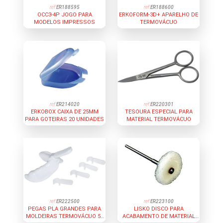
ref:
ER188595
ref:
ER188600
OCC3-4P JOGO PARA
ERKOFORM-3D+ APARELHO DE
MODELOS IMPRESSOS
TERMOVÁCUO
ref:
ER214020
ref:
ER220301
ERKOBOX CAIXA DE 25MM
TESOURA ESPECIAL PARA
PARA GOTEIRAS 20 UNIDADES
MATERIAL TERMOVÁCUO
ref:
ER222500
ref:
ER223100
PEGAS PLA GRANDES PARA
LISKO DISCO PARA
MOLDEIRAS TERMOVÁCUO 50
ACABAMENTO DE MATERIAL