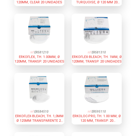
120MM, CLEAR 20 UNIDADES
TURQUOISE, Ø 120 MM 20
UNIDADES
ref:
ER581210
ref:
ER581310
ERKOFLEX, TH. 1.00MM, Ø
ERKOFLEX-BLEACH, TH. 1MM, Ø
120MM, TRANSP. 20 UNIDADES
120MM, TRANSP. 20 UNIDADES
ref:
ER584510
ref:
ER595110
ERKOFLEX-BLEACH, TH. 1,0MM
ERKOLOC-PRO, TH. 1.00 MM, Ø
Ø 125MM TRANSPARENTE 20
120 MM, TRANSP. 20
UNIDADES
UNIDADES