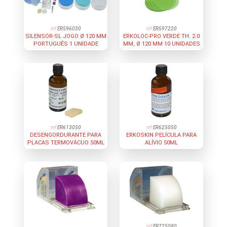
ref:
ER596030
ref:
ER597220
SILENSOR-SL JOGO Ø 120 MM
ERKOLOC-PRO VERDE TH. 2.0
PORTUGUÊS 1 UNIDADE
MM, Ø 120 MM 10 UNIDADES
ref:
ER613050
ref:
ER625050
DESENGORDURANTE PARA
ERKOSKIN PELÍCULA PARA
PLACAS TERMOVÁCUO 50ML
ALÍVIO 50ML
ref:
ER725080